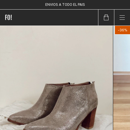
Y 10 % OFF TRANSFERENCIA
ENVIOS A TODO EL PAIS
3 CUOTAS SIN INTERÉS
-
36
%