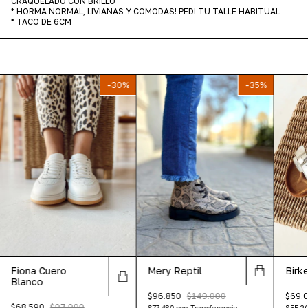
CRAQUELADO CON BRILLO
* HORMA NORMAL, LIVIANAS Y COMODAS! PEDI TU TALLE HABITUAL
* TACO DE 6CM
-
30
%
-
35
%
Fiona Cuero
Mery Reptil
Birk
Blanco
$96.850
$149.000
$69.
$68.590
$97.990