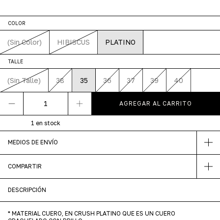
COLOR
(Sin Color)
HIBISCUS
PLATINO
TALLE
(Sin Talle)
38
35
36
37
39
40
1
en stock
MEDIOS DE ENVÍO
COMPARTIR
DESCRIPCIÓN
* MATERIAL CUERO, EN CRUSH PLATINO QUE ES UN CUERO