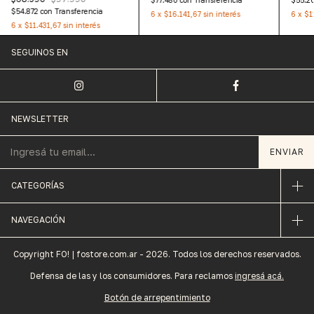
$77.480
con
Transferencia
$55.2
$54.872
con
Transferencia
6
x
$16.141,67
sin interés
6
x
$1
6
x
$11.431,67
sin interés
SEGUINOS EN
NEWSLETTER
CATEGORÍAS
NAVEGACIÓN
Copyright FO! | fostore.com.ar - 2026. Todos los derechos reservados.
Defensa de las y los consumidores. Para reclamos
ingresá acá.
Botón de arrepentimiento