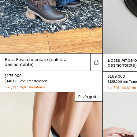
Bota Elisa chocolate (pulsera
Botas Amparo
desmontable)
desmontable)
$175.000
$169.000
$140.000
con
Transferencia
$135.200
con
Tran
6
x
$29.166,67
sin interés
6
x
$28.166,67
sin
Envío gratis