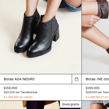
Botas ADA NEGRO
Botas INE ch
$159.000
$169.000
$127.200
con
Transferencia
$135.200
con
Tran
6
x
$26.500
sin interés
6
x
$28.166,67
sin
Envío gratis