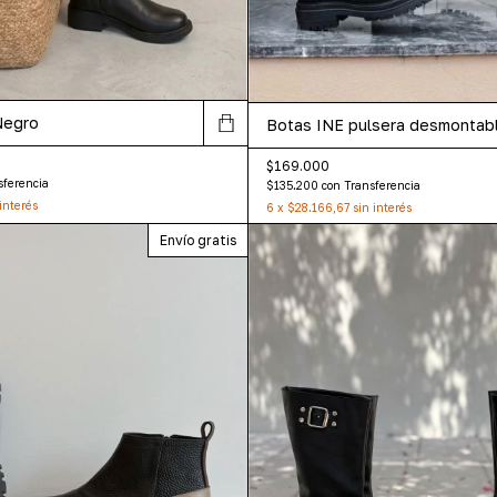
Negro
Botas INE pulsera desmontab
$169.000
sferencia
$135.200
con
Transferencia
interés
6
x
$28.166,67
sin interés
Envío gratis