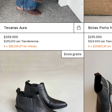
Texanas Aura
Botas Porto 
$169.000
$155.000
$135.200
con
Transferencia
$124.000
con
Tran
6
x
$28.166,67
sin interés
6
x
$25.833,33
sin 
Envío gratis