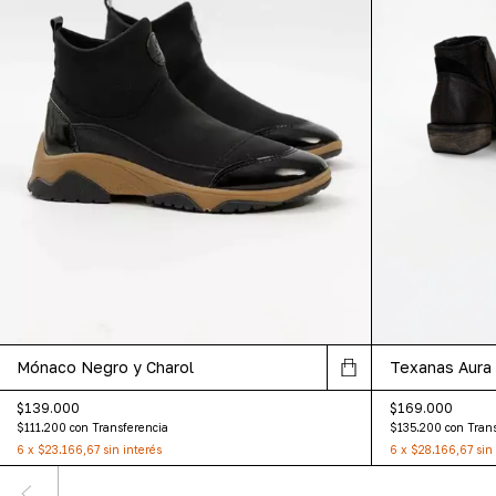
Mónaco Negro y Charol
Texanas Aura
$139.000
$169.000
$111.200
con
Transferencia
$135.200
con
Tran
6
x
$23.166,67
sin interés
6
x
$28.166,67
sin