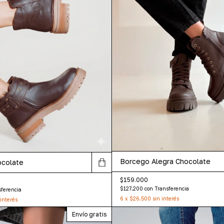
Borcego Alegra Chocolate
ocolate
$159.000
$127.200
con
Transferencia
sferencia
6
x
$26.500
sin interés
 interés
Envío gratis