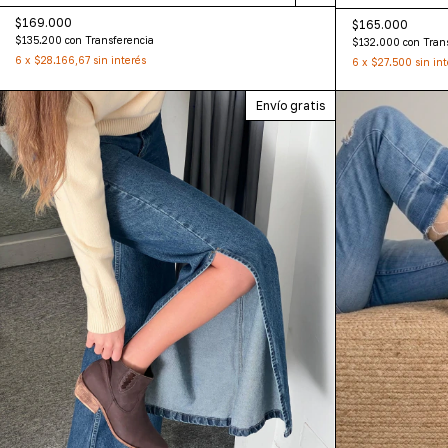
$169.000
$165.000
$135.200
con
Transferencia
$132.000
con
Tran
6
x
$28.166,67
sin interés
6
x
$27.500
sin in
Envío gratis