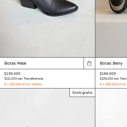
Botas Male
Botas Beny
$139.000
$169.000
$111.200
con
Transferencia
$135.200
con
Tran
6
x
$23.166,67
sin interés
6
x
$28.166,67
sin
Envío gratis