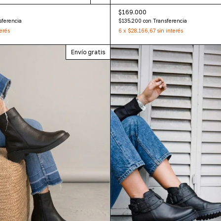
$169.000
sferencia
$135.200
con
Transferencia
terés
6
x
$28.166,67
sin interés
Envío gratis