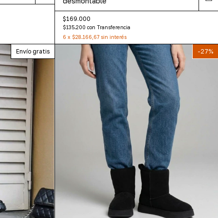
desmontable
$169.000
$135.200
con
Transferencia
6
x
$28.166,67
sin interés
Envío gratis
-
27
%