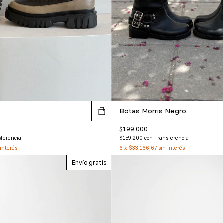
Botas Morris Negro
$199.000
sferencia
$159.200
con
Transferencia
 interés
6
x
$33.166,67
sin interés
Envío gratis