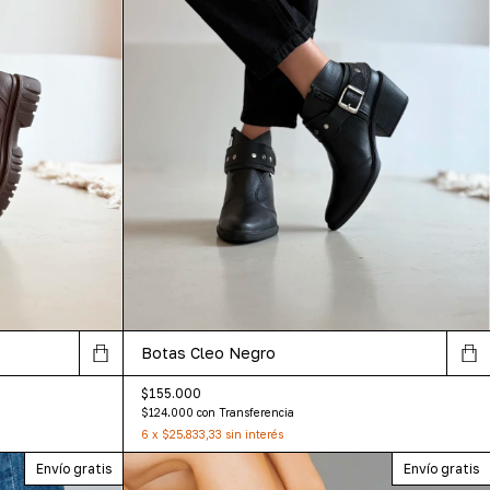
Botas Cleo Negro
$155.000
$124.000
con
Transferencia
6
x
$25.833,33
sin interés
Envío gratis
Envío gratis