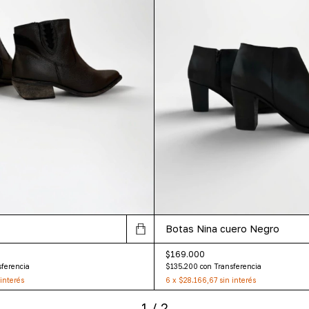
Botas Nina cuero Negro
$169.000
sferencia
$135.200
con
Transferencia
 interés
6
x
$28.166,67
sin interés
1
/
2