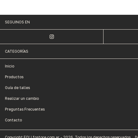
SEGUINOS EN
CATEGORÍAS
Inicio
Productos
Guía de talles
Realizar un cambio
Preguntas Frecuentes
Contacto
Copyright FO! | fostore.com.ar - 2026. Todos los derechos reservados.
D