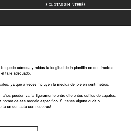
ENVIOS A TODO EL PAIS
3 CUOTAS SIN INTERÉS
 te quede cómoda y midas la longitud de la plantilla en centímetros.
 el talle adecuado.
uales, ya que a veces incluyen la medida del pie en centímetros.
maños pueden variar ligeramente entre diferentes estilos de zapatos,
la horma de ese modelo especifico. Si tienes alguna duda o
erte en contacto con nosotros!