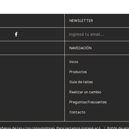
NEWSLETTER
NAVEGACIÓN
Inicio
Productos
Guía de talles
Realizar un cambio
Preguntas Frecuentes
Contacto
efensa de las y los consumidores. Para reclamos
ingresá acá.
/
Botón de arr