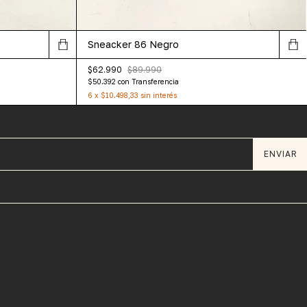
Sneacker 86 Negro
$62.990
$89.990
$50.392
con
Transferencia
6
x
$10.498,33
sin interés