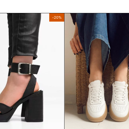
-
20
%