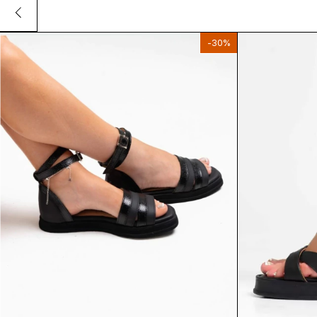
-
30
%