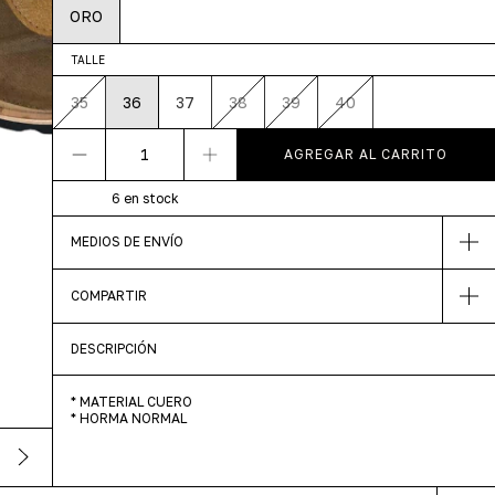
ORO
TALLE
35
36
37
38
39
40
6
en stock
MEDIOS DE ENVÍO
COMPARTIR
DESCRIPCIÓN
* MATERIAL CUERO
* HORMA NORMAL