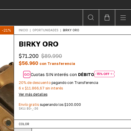
-
21
%
INICIO
|
OPORTUNIDADES
|
BIRKY ORO
BIRKY ORO
$71.200
$89.990
$56.960
con
Transferencia
Cuotas SIN interés con
DÉBITO
20% de descuento
pagando con Transferencia
6
x
$11.866,67
sin interés
Ver más detalles
Envío gratis
superando los
$100.000
SKU:
80-_-36
COLOR