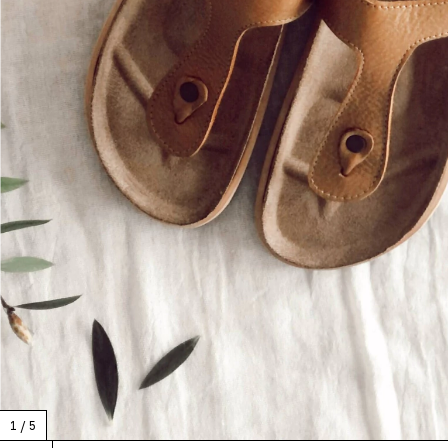
1
/
5