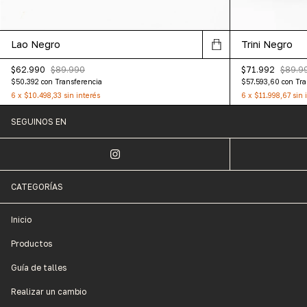
Lao Negro
Trini Negro
$62.990
$89.990
$71.992
$89.9
$50.392
con
Transferencia
$57.593,60
con
Tra
6
x
$10.498,33
sin interés
6
x
$11.998,67
sin 
SEGUINOS EN
CATEGORÍAS
Inicio
Productos
Guía de talles
Realizar un cambio