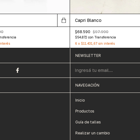
Capri Blanco
90
$68.590
$97.990
nsferencia
$54.872
con
Transferencia
interés
6
x
$11.431,67
sin interés
NEWSLETTER
NAVEGACIÓN
Inicio
Productos
Guía de talles
Realizar un cambio