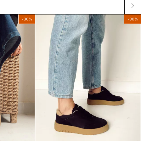
-
30
%
-
30
%