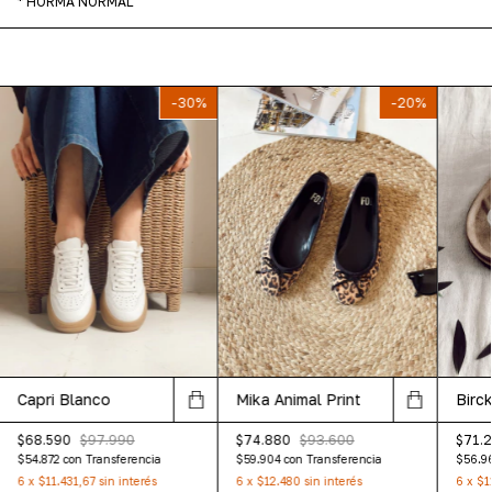
* HORMA NORMAL
-
30
%
-
20
%
Capri Blanco
Mika Animal Print
Birc
$68.590
$97.990
$74.880
$93.600
$71.
$54.872
con
Transferencia
$59.904
con
Transferencia
$56.9
6
x
$11.431,67
sin interés
6
x
$12.480
sin interés
6
x
$1