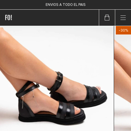
Y 10 % OFF TRANSFERENCIA
ENVIOS A TODO EL PAIS
3 CUOTAS SIN INTERÉS
-
30
%