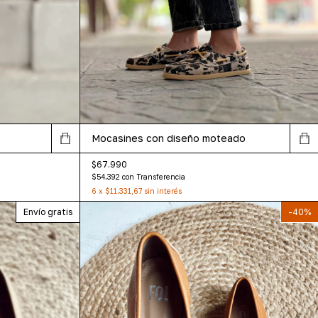
Mocasines con diseño moteado
$67.990
$54.392
con
Transferencia
6
x
$11.331,67
sin interés
Envío gratis
-
40
%