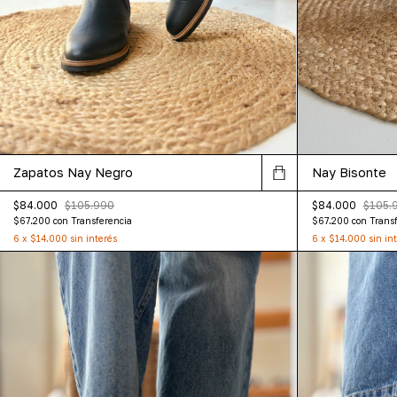
Zapatos Nay Negro
Nay Bisonte
$84.000
$105.990
$84.000
$105.
$67.200
con
Transferencia
$67.200
con
Trans
6
x
$14.000
sin interés
6
x
$14.000
sin in