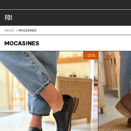
INICIO
|
MOCASINES
MOCASINES
-
21
%