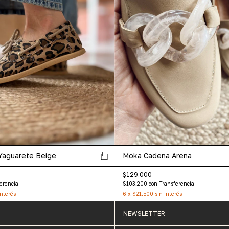
Moka Cadena Arena
Yaguarete Beige
$129.000
$103.200
con
Transferencia
erencia
6
x
$21.500
sin interés
interés
NEWSLETTER