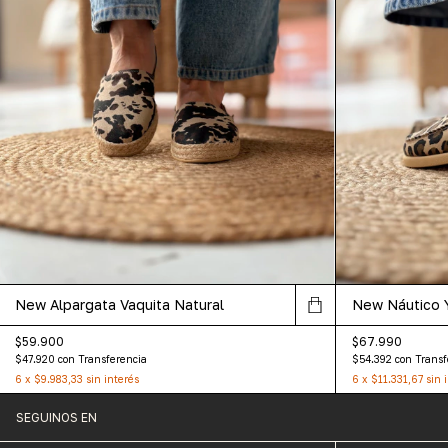
New Alpargata Vaquita Natural
New Náutico 
$59.900
$67.990
$47.920
con
Transferencia
$54.392
con
Transf
6
x
$9.983,33
sin interés
6
x
$11.331,67
sin 
SEGUINOS EN