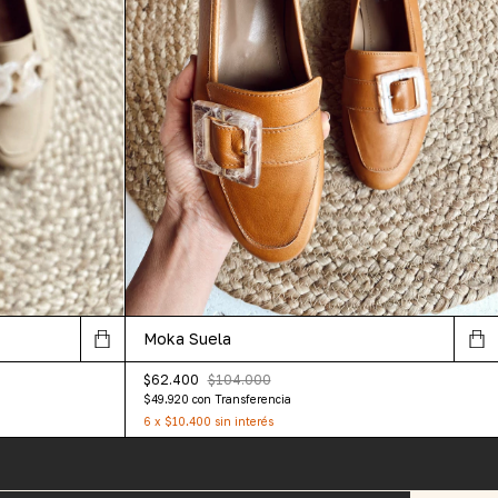
Moka Suela
$62.400
$104.000
$49.920
con
Transferencia
6
x
$10.400
sin interés