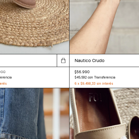
Nautico Crudo
990
$56.990
ferencia
$45.592
con
Transferencia
terés
6
x
$9.498,33
sin interés