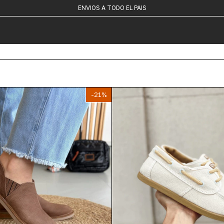
Y 10 % OFF TRANSFERENCIA
ENVIOS A TODO EL PAIS
3 CUOTAS SIN INTERÉS
-
21
%